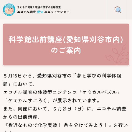
グ
本
ロ
フ
ロ
文
ー
ッ
ー
へ
カ
タ
バ
ル
ー
ル
ナ
へ
科学館出前講座(愛知県刈谷市内)
ナ
ビ
ビ
ゲ
のご案内
ゲ
ー
ー
シ
シ
ョ
５月15日から、愛知県刈谷市の「夢と学びの科学体験
ョ
ン
館」において、
ン
へ
へ
エコチル調査の体験型コンテンツ「ケミカルパズル」
「ケミカルすごろく」が展示されています。
また、同館において、６月21日（日）に、エコチル調査
からの出前講座、
『身近なもので化学実験！ 色を分けてみよう！』を行い